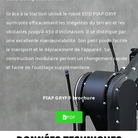
Grâce à la traction utilisé le robot EOD PIAP GRYF
surmonte efficacement les inégalités du terrain et les
obstacles jusqu’à 45o d’inclinaison. Il se distingue par
une excellente manœuvrabilité. Son petit poids facilite
le transport et le déplacement de l’appareil. Sa
construction modulaire permet un changement rapide
et facile de l’outillage supplémentaire.
PIAP GRYF® brochure
PDF