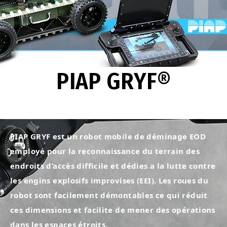
PIAP GRYF®
PIAP GRYF est un robot mobile de déminage EOD
employé pour la reconnaissance du terrain des
endroits d’accès difficile et dédies a la lutte contre
les engins explosifs improvises (EEI). Les roues du
robot sont facilement démontables ce qui réduit
ces dimensions et facilite de mener des opérations
dans les espaces étroits.