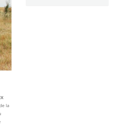
EX
de la
u
e