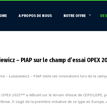
OME
A PROPOS DE NOUS
NOTRE OFFRE
DES
wicz – PIAP sur le champ d’essai OPEX 2
mie – Łukasiewicz – PIAP teste ses innovations lors de la cam
OPEX 2025** a débuté sur le terrain d’essai de CEPOLISPE, p
nse. Il s’agit de la première initiative de ce type en Europe, 