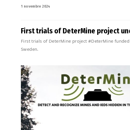
Posted
1 novembre 2024
on
First trials of DeterMine project u
First trials of DeterMine project #DeterMine fund
Sweden.