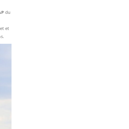
AP
du
et et
s.