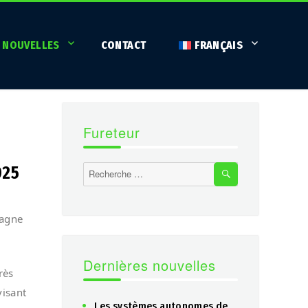
 NOUVELLES
CONTACT
FRANÇAIS
Fureteur
SEARCH
025
Search
for:
pagne
Dernières nouvelles
rès
visant
Les systèmes autonomes de