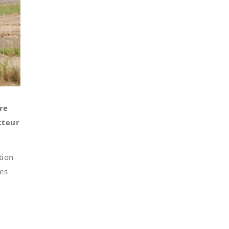
re
cteur
tion
les