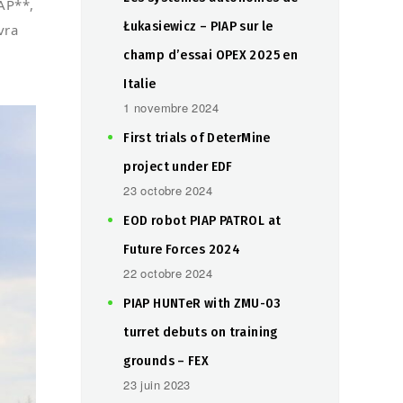
IAP**,
Łukasiewicz – PIAP sur le
vra
champ d’essai OPEX 2025 en
Italie
1 novembre 2024
First trials of DeterMine
project under EDF
23 octobre 2024
EOD robot PIAP PATROL at
Future Forces 2024
22 octobre 2024
PIAP HUNTeR with ZMU-03
turret debuts on training
grounds – FEX
23 juin 2023