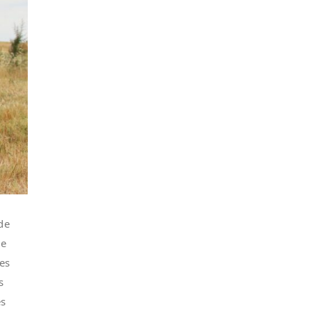
de
le
es
s
es